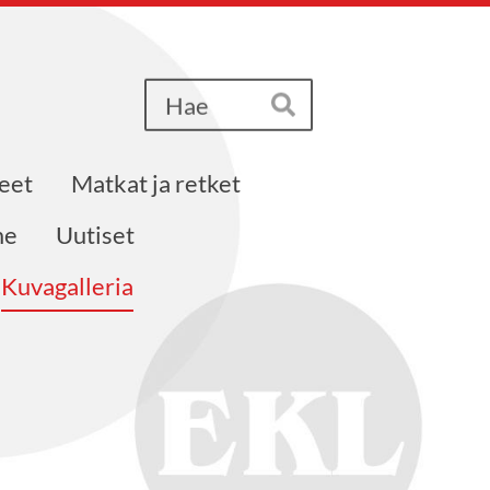
Haku
Hae
eet
Matkat ja retket
me
Uutiset
Kuvagalleria