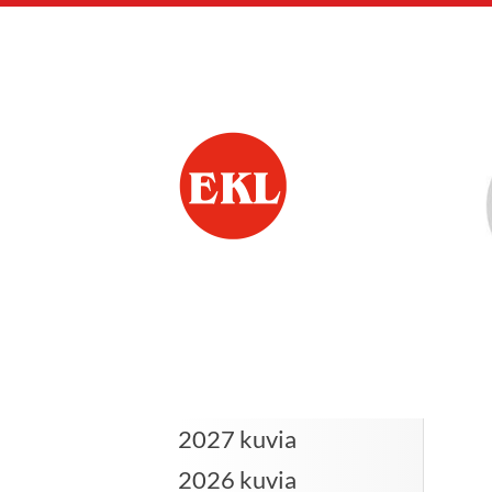
Siirry
sivun
sisältöön
Yläneen Eläkkeensa
2027 kuvia
2026 kuvia