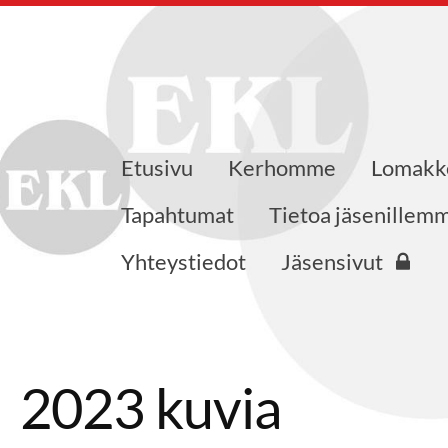
Etusivu
Kerhomme
Lomakk
ajat ry
Tapahtumat
Tietoa jäsenillem
Yhteystiedot
Jäsensivut
2023 kuvia